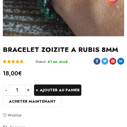
BRACELET ZOIZITE A RUBIS 8MM
Statut:
61 en stock
Noté
2
5.00
18,00
€
sur 5
basé
AJOUTER AU PANIER
sur
ACHETER MAINTENANT
notations
client
Wishlist