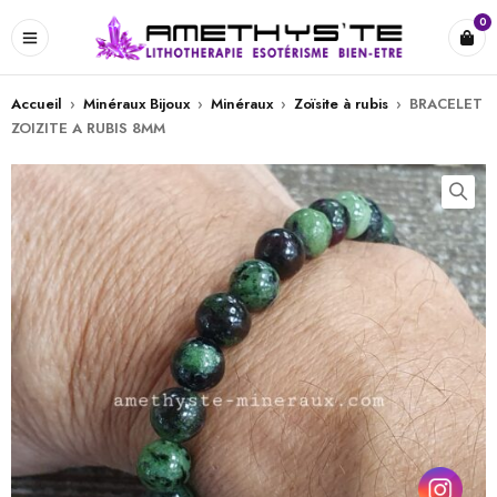
0
Accueil
›
Minéraux Bijoux
›
Minéraux
›
Zoïsite à rubis
›
BRACELET
ZOIZITE A RUBIS 8MM