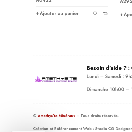
A2950
sur 5
Ve
attri
Ajouter au panier
Ajo
Besoin d’aide ? :
Lundi – Samedi : 9
Dimanche 10h00 – 
©
Amethys’te Minéraux
– Tous droits réservés.
Création et Référencement Web :
Studio CG Designer