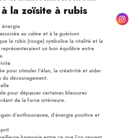
à la zoïsite à rubis
/ énergie
t associée au calme et à la guérison
ue le rubis (rouge) symbolise la vitalité et la
s représenteraient un bon équilibre entre
e.
ivité
ée pour stimuler l’élan, la créativité et aider
 ou du découragement.
elle
ide pour dépasser certaines blessures
rdant de la force intérieure.
 regain d’enthousiasme, d’énergie positive et
prit
 meilleure harmonie entre ce que l’on ressent