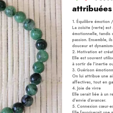
attribuées 
1. Équilibre émotion 
La zoïsite (verte) es
émotionnelle, tandis q
passion. Ensemble, il
douceur et dynamism
2. Motivation et créat
Elle est souvent utilis
à sortir de l’inertie
3. Guérison émotionn
On lui attribue une a
affectives, tout en ga
4. Joie de vivre
Elle serait liée à un
d’envie d’avancer.
5. Connexion cœur-es
Elle favoriserait une