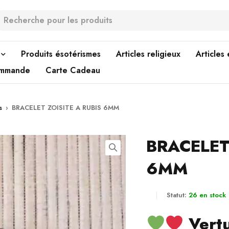
Produits ésotérismes
Articles religieux
Articles
ommande
Carte Cadeau
s
›
BRACELET ZOISITE A RUBIS 6MM
BRACELET
6MM
Statut:
26 en stock
Vertu