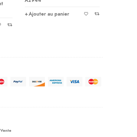
Bracelet en Jaspe Orbiculaire
Ajouter 
(ou Jaspe Océan) 6
Ajouter au panier
 Vente