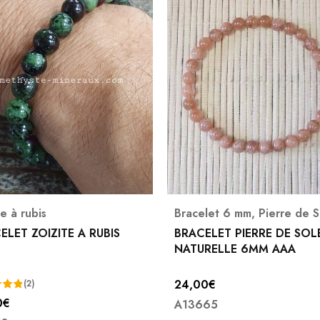
elet 6 mm
,
Pierre de Soleil
Colliers baroques
,
Zoïsite à rubis
ELET PIERRE DE SOLEIL
RELLE 6MM AAA
COLLIER BAROQUE ZOISIT
RUBIS
0
€
15,00
€
65