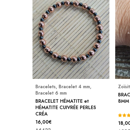
4 mm
,
Zoïsite à rubis
Brac
BRACELET ZOIZITE A RUBIS
BRAC
 et
8MM
NATU
PERLES
24,0
(2)
18,00
€
A136
Note
5.00