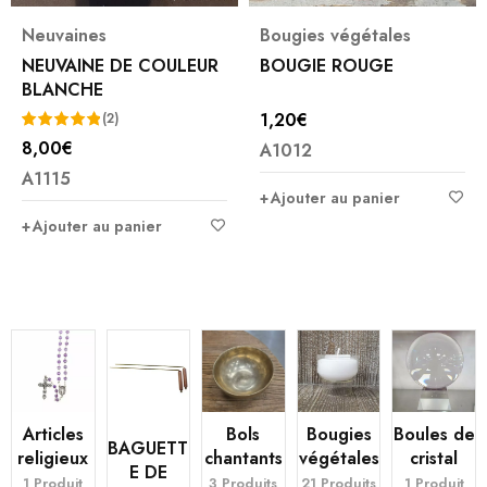
Neuvaines
Bougies végétales
NEUVAINE DE COULEUR
BOUGIE ROUGE
BLANCHE
1,20
€
(2)
8,00
€
A1012
Note
5.00
A1115
sur 5
Ajouter au panier
Ajouter au panier
Articles
Bols
Bougies
Boules de
BAGUETT
religieux
chantants
végétales
cristal
E DE
1 Produit
3 Produits
21 Produits
1 Produit