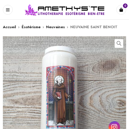
0
Accueil
›
Ésotérisme
›
Neuvaines
›
NEUVAINE SAINT BENOIT