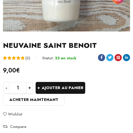
NEUVAINE SAINT BENOIT
(3)
Statut:
33 en stock
Noté
3
5.00
9,00
€
sur 5
basé
AJOUTER AU PANIER
sur
ACHETER MAINTENANT
notations
client
Wishlist
Compare