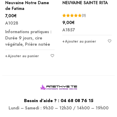
Neuvaine Notre Dame
NEUVAINE SAINTE RITA
de Fatima
7,00
€
(3)
9,00
€
A1028
Note
5.00
A1857
sur 5
Informations pratiques :
Durée 9 jours, cire
Ajouter au panier
végétale, Prière notée
Ajouter au panier
Besoin d’aide ? :
04 68 08 76 15
Lundi – Samedi : 9h30 – 12h30 / 14h00 – 19h00