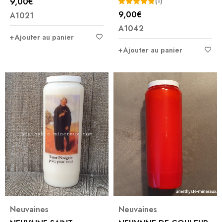
9,00
€
(1)
9,00
€
A1021
Note
5.00
A1042
sur 5
Ajouter au panier
Ajouter au panier
Neuvaines
Neuvaines