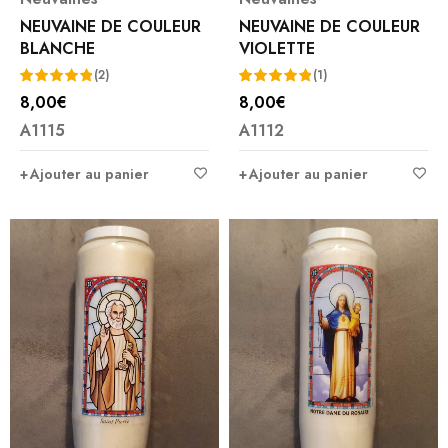
NEUVAINE DE COULEUR
NEUVAINE DE COULEUR
BLANCHE
VIOLETTE
(2)
(1)
8,00
€
8,00
€
Note
5.00
Note
5.00
A1115
A1112
sur 5
sur 5
Ajouter au panier
Ajouter au panier