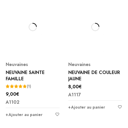
Neuvaines
Neuvaines
NEUVAINE SAINTE
NEUVAINE DE COULEUR
FAMILLE
JAUNE
8,00
€
(1)
9,00
€
A1117
Note
5.00
A1102
sur 5
Ajouter au panier
Ajouter au panier