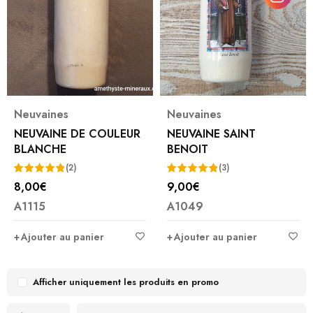
Neuvaines
Neuvaines
NEUVAINE DE COULEUR
NEUVAINE SAINT
BLANCHE
BENOIT
(2)
(3)
8,00
€
9,00
€
Note
5.00
Note
5.00
A1115
A1049
sur 5
sur 5
Ajouter au panier
Ajouter au panier
Afficher uniquement les produits en promo