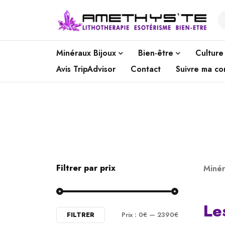
Minéraux Bijoux
Bien-être
Culture
Avis TripAdvisor
Contact
Suivre ma c
Filtrer par prix
Minér
Le
FILTRER
Prix :
0€
—
2390€