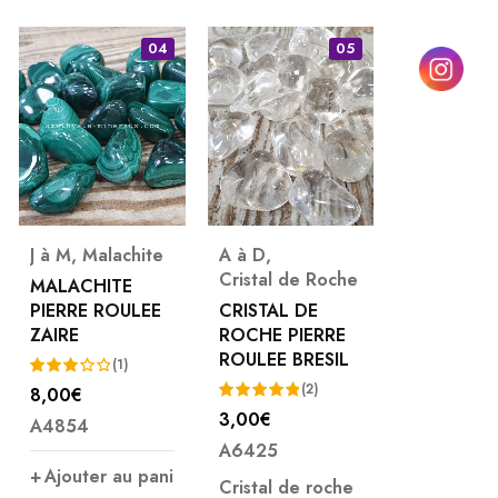
04
05
J à M
,
Malachite
A à D
,
N à Q
,
Cristal de Roche
Obsidienn
MALACHITE
Céleste
PIERRE ROULEE
CRISTAL DE
ZAIRE
ROCHE PIERRE
OBSIDIEN
ROULEE BRESIL
OEIL CELE
(1)
PIERRE RO
(2)
8,00
€
Note
(
3,00
€
A4854
3.00
Note
5.00
4,00
€
A6425
sur
sur 5
Note
A7791
Ajouter au pani
5
4.50
Cristal de roche
sur 5