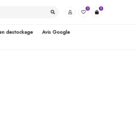
0
0
 en destockage
Avis Google