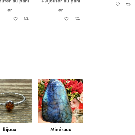
outer au pani
Ajouter au pani
er
er
Bijoux
Minéraux