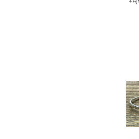
Aj
Pierre roulée Le
Ajouter au pani
cristal de roche
er
Ajouter au pani
er