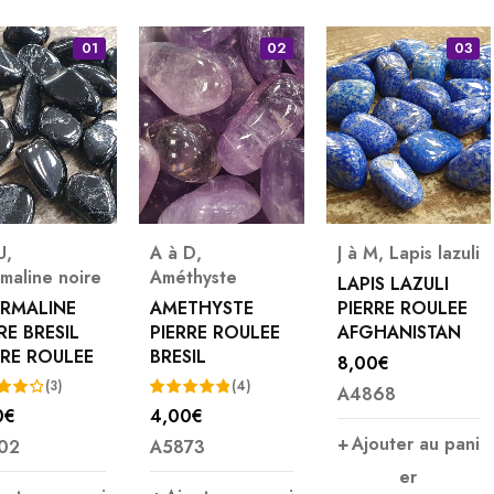
01
02
03
U
,
A à D
,
J à M
,
Lapis lazuli
maline noire
Améthyste
LAPIS LAZULI
RMALINE
AMETHYSTE
PIERRE ROULEE
RE BRESIL
PIERRE ROULEE
AFGHANISTAN
RRE ROULEE
BRESIL
8,00
€
(3)
(4)
A4868
0
€
4,00
€
Note
5.00
Ajouter au pani
02
A5873
sur 5
 5
er