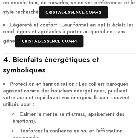
en double tour, ou torsadés
, selon vos préférences et le
style recherché
.
CRISTAL-ESSENCE.COM
+2
Légèreté et confort
: Leur format en petits éclats les
rend
légers et agréables à porter au quotidien
, sans
gêne
.
CRISTAL-ESSENCE.COM
+1
4. Bienfaits énergétiques et
symboliques
Protection et harmonisation
: Les colliers baroques
agissent comme des
boucliers énergétiques
, purifiant
votre aura et équilibrant vos énergies. Ils sont souvent
utilisés pour :
Calmer le mental
(anti-stress, apaisement des
émotions).
Renforcer la confiance en soi
et l’affirmation
personnelle.