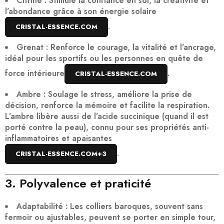
Citrine
: Stimule la confiance en soi, la créativité et
l’abondance grâce à son énergie solaire
.
CRISTAL-ESSENCE.COM
Grenat
: Renforce le courage, la vitalité et l’ancrage,
idéal pour les sportifs ou les personnes en quête de
force intérieure
.
CRISTAL-ESSENCE.COM
Ambre
: Soulage le stress, améliore la prise de
décision, renforce la mémoire et facilite la respiration.
L’ambre libère aussi de l’
acide succinique
(quand il est
porté contre la peau), connu pour ses propriétés anti-
inflammatoires et apaisantes
.
CRISTAL-ESSENCE.COM
+3
3. Polyvalence et praticité
Adaptabilité
: Les colliers baroques, souvent sans
fermoir ou ajustables, peuvent se porter
en simple tour,