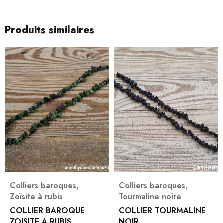
Produits similaires
Colliers baroques
,
Colliers baroques
,
Zoïsite à rubis
Tourmaline noire
COLLIER BAROQUE
COLLIER TOURMALINE
ZOISITE A RUBIS
NOIR