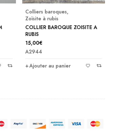
Colliers baroques
Colliers b
COLLIER QUARTZ RUTILE
COLLIER 
E A
16,00
€
12,00
€
A4420
A4382
Ajouter au panier
Ajouter 