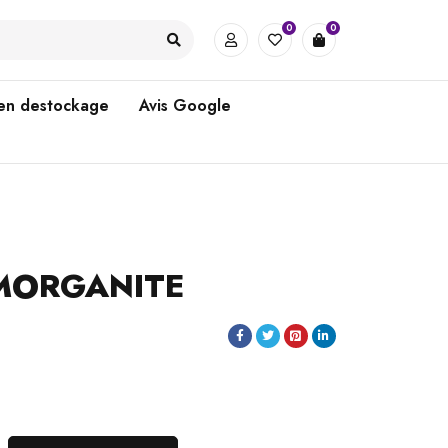
0
0
 en destockage
Avis Google
 MORGANITE