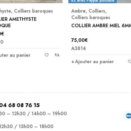
c Paypal possible
e
,
Colliers
,
Colliers baroques
,
ers baroques
Zoïsite à rubis
IER AMBRE MIEL 6MM
COLLIER BAROQUE ZOISIT
RUBIS
0
€
15,00
€
4
A2944
uter au panier
Ajouter au panier
04 68 08 76 15
h30 – 12h30 / 14h00 – 19h00
12h30 / 15h00 – 18h00