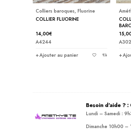
4X ave
uorine
Améthyste
,
Colliers baroques
Ambr
Colli
COLLIER AMETHYSTE
BAROQUE
COLL
15,00
€
75,0
A3020
A381
Ajouter au panier
Ajo
Besoin d’aide ? :
Lundi – Samedi : 9
Dimanche 10h00 – 