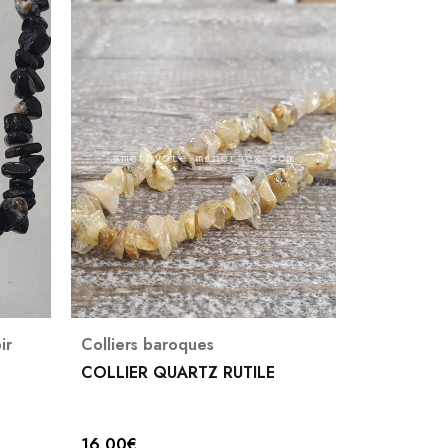
4X avec Payp
ir
Colliers baroques
Ambre
,
Col
Colliers b
COLLIER QUARTZ RUTILE
COLLIER 
16,00
€