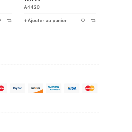
75,00
€
A4420
A3814
Ajouter au panier
Ajouter 