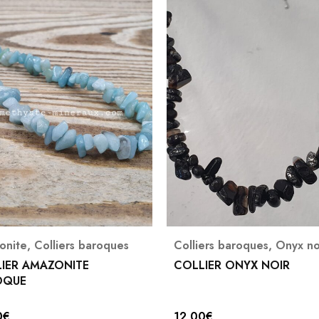
onite
,
Colliers baroques
Colliers baroques
,
Onyx no
IER AMAZONITE
COLLIER ONYX NOIR
OQUE
0
€
12,00
€