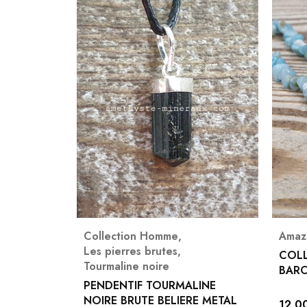
Collection Homme
,
Amaz
Les pierres brutes
,
E
COLL
Tourmaline noire
BAR
PENDENTIF TOURMALINE
NOIRE BRUTE BELIERE METAL
12,0