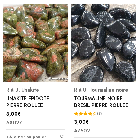
R à U
,
Unakite
R à U
,
Tourmaline noire
UNAKITE EPIDOTE
TOURMALINE NOIRE
PIERRE ROULEE
BRESIL PIERRE ROULEE
3,00
€
(3)
3,00
€
A8027
Note
A7502
4.33
Ajouter au panier
sur 5