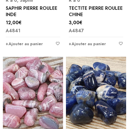
R à U
,
Saphir
R à U
SAPHIR PIERRE ROULEE
TECTITE PIERRE ROULEE
INDE
CHINE
12,00
€
3,00
€
A4841
A4847
Ajouter au panier
Ajouter au panier