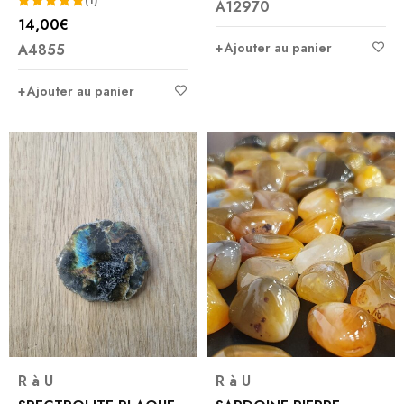
A12970
14,00
€
Note
5.00
Ajouter au panier
A4855
sur 5
Ajouter au panier
R à U
R à U