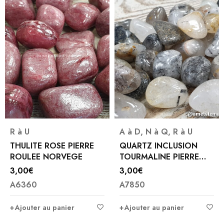
R à U
A à D
,
N à Q
,
R à U
THULITE ROSE PIERRE
QUARTZ INCLUSION
ROULEE NORVEGE
TOURMALINE PIERRE
ROULEE
3,00
€
3,00
€
A6360
A7850
Ajouter au panier
Ajouter au panier