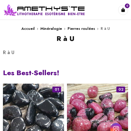
0
Accueil
›
Minéralogie
›
Pierres roulées
›
R à U
R à U
R à U
Les Best-Sellers!
01
02