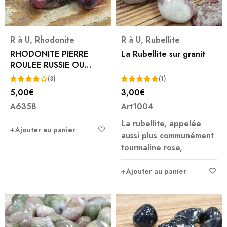
R à U
,
Rhodonite
R à U
,
Rubellite
RHODONITE PIERRE
La Rubellite sur granit
ROULEE RUSSIE OU
MADAGASCAR
(3)
(1)
5,00
€
3,00
€
Note
Note
5.00
A6358
Art1004
4.33
sur 5
sur 5
La rubellite, appelée
Ajouter au panier
aussi plus communément
tourmaline rose,
Ajouter au panier