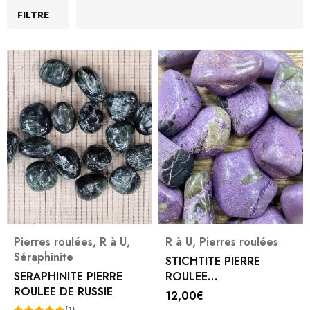
FILTRE
Pierres roulées
,
R à U
,
R à U
,
Pierres roulées
Séraphinite
STICHTITE PIERRE
SERAPHINITE PIERRE
ROULEE
ROULEE DE RUSSIE
D'AUSTRALIE(PIERRE DE
12,00
€
SAUVETAGE)
(1)