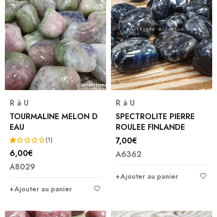
R à U
R à U
TOURMALINE MELON D
SPECTROLITE PIERRE
EAU
ROULEE FINLANDE
7,00
€
(1)
6,00
€
A6362
Note
A8029
1.00
Ajouter au panier
sur
5
Ajouter au panier