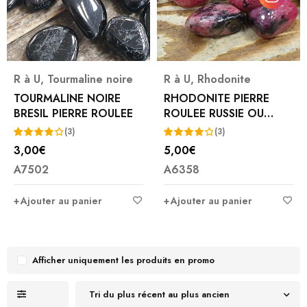
R à U
,
Tourmaline noire
R à U
,
Rhodonite
TOURMALINE NOIRE
RHODONITE PIERRE
BRESIL PIERRE ROULEE
ROULEE RUSSIE OU
MADAGASCAR
(3)
(3)
3,00
€
5,00
€
Note
Note
A7502
A6358
4.33
4.33
sur 5
sur 5
Ajouter au panier
Ajouter au panier
Afficher uniquement les produits en promo
Tri du plus récent au plus ancien