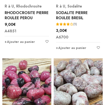
R à U
,
Rhodochrosite
R à U
,
Sodalite
RHODOCROSITE PIERRE
SODALITE PIERRE
ROULEE PEROU
ROULEE BRESIL
9,00
€
(1)
3,00
€
A4851
Note
A6700
4.00
Ajouter au panier
sur 5
Ajouter au panier