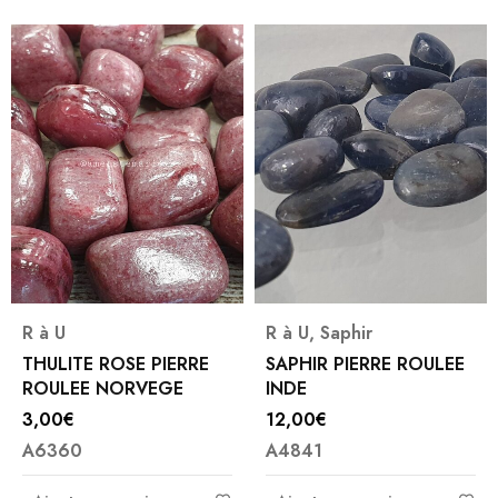
R à U
R à U
,
Saphir
THULITE ROSE PIERRE
SAPHIR PIERRE ROULEE
ROULEE NORVEGE
INDE
3,00
€
12,00
€
A6360
A4841