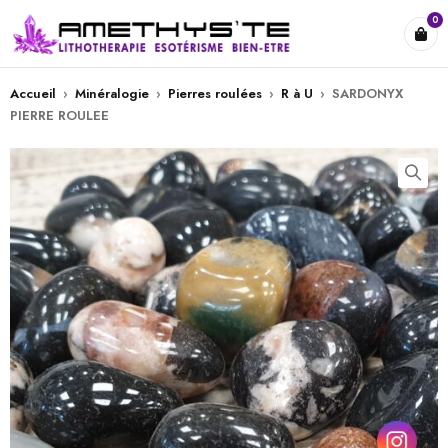
0
Accueil
›
Minéralogie
›
Pierres roulées
›
R à U
›
SARDONYX
PIERRE ROULEE