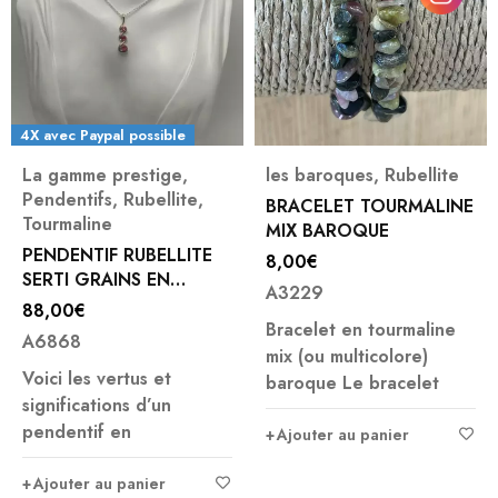
4X avec Paypal possible
La gamme prestige
,
les baroques
,
Rubellite
Pendentifs
,
Rubellite
,
BRACELET TOURMALINE
Tourmaline
MIX BAROQUE
PENDENTIF RUBELLITE
8,00
€
SERTI GRAINS EN
A3229
ARGENT
88,00
€
Bracelet en tourmaline
A6868
mix (ou multicolore)
Voici les vertus et
baroque Le bracelet
significations d’un
pendentif en
Ajouter au panier
Ajouter au panier