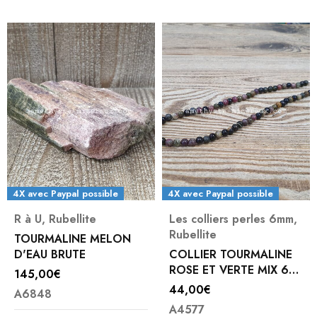
4X avec Paypal possible
4X avec Paypal possible
R à U
,
Rubellite
Les colliers perles 6mm
,
Rubellite
TOURMALINE MELON
D'EAU BRUTE
COLLIER TOURMALINE
ROSE ET VERTE MIX 6
145,00
€
MM
44,00
€
A6848
A4577