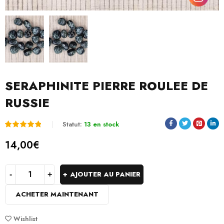
SERAPHINITE PIERRE ROULEE DE
RUSSIE
Statut:
13 en stock
Noté
1
5.00
14,00
€
sur 5
basé
AJOUTER AU PANIER
sur
ACHETER MAINTENANT
notation
client
Wishlist