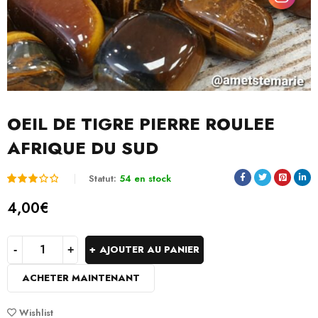
OEIL DE TIGRE PIERRE ROULEE
AFRIQUE DU SUD
Statut:
54 en stock
Noté
1
4,00
€
3.00
sur
AJOUTER AU PANIER
5
ACHETER MAINTENANT
basé
sur
Wishlist