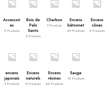
Accessoir
Bois de
Charbon
Encens
Encens
es
Palo
bâtonnet
cônes
2 Produits
Santo
9 Produits
49 Produits
6 Produits
2 Produits
encens
Encens
Encens
Sauge
japonais
naturels
résines
10 Produits
5 Produits
6 Produits
40 Produits