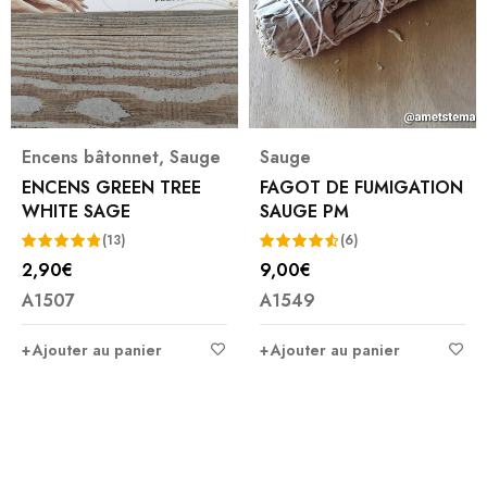
Encens bâtonnet
,
Sauge
Sauge
ENCENS GREEN TREE
FAGOT DE FUMIGATION
WHITE SAGE
SAUGE PM
(13)
(6)
2,90
€
9,00
€
Note
4.85
Note
A1507
A1549
sur 5
4.67
sur 5
Ajouter au panier
Ajouter au panier