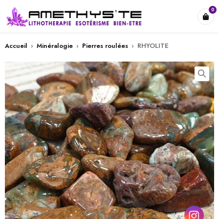
0
Accueil
›
Minéralogie
›
Pierres roulées
›
RHYOLITE