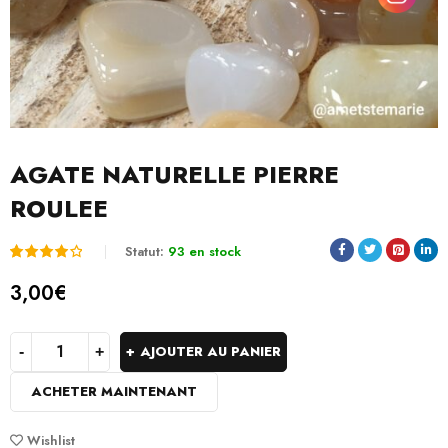
AGATE NATURELLE PIERRE
ROULEE
Statut:
93 en stock
Noté
1
3,00
€
4.00
sur 5
AJOUTER AU PANIER
basé
ACHETER MAINTENANT
sur
notation
Wishlist