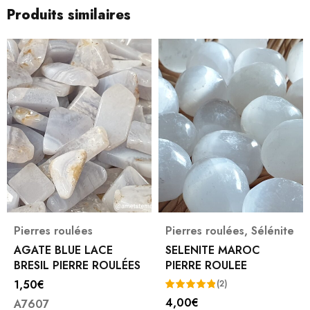
Produits similaires
Pierres roulées
Pierres roulées
,
Sélénite
AGATE BLUE LACE
SELENITE MAROC
BRESIL PIERRE ROULÉES
PIERRE ROULEE
1,50
€
(2)
4,00
€
A7607
Note
5.00