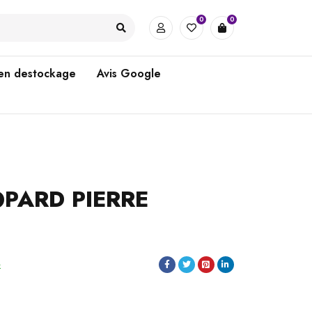
0
0
 en destockage
Avis Google
OPARD PIERRE
k