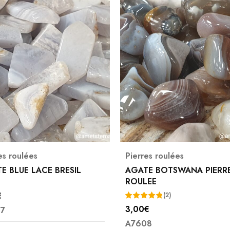
es roulées
Pierres roulées
E BLUE LACE BRESIL
AGATE BOTSWANA PIERR
ROULEE
€
(2)
3,00
€
7
Note
5.00
A7608
sur 5