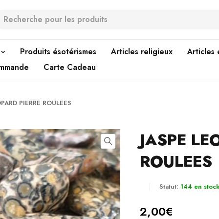
Produits ésotérismes
Articles religieux
Articles
ommande
Carte Cadeau
OPARD PIERRE ROULEES
JASPE LE
ROULEES
Statut:
144 en stoc
2,00
€