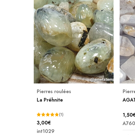
,
Pierres roulées
Pierr
La Préhnite
AGAT
 ROULEE
1,50
(1)
3,00
€
A760
Note
5.00
int1029
sur 5