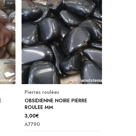
Pierres roulées
Pierres ro
E
OBSIDIENNE NOIRE PIERRE
SELENITE
ROULEE MM
ROULEE
3,00
€
(
4,00
€
A7790
Note
5.00
A7083
sur 5