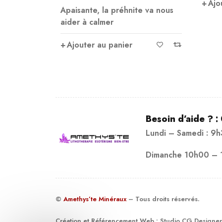
Ajo
Apaisante, la préhnite va nous
aider à calmer
Ajouter au panier
Besoin d’aide ? :
Lundi – Samedi : 9
Dimanche 10h00 – 
©
Amethys’te Minéraux
– Tous droits réservés.
Création et Référencement Web :
Studio CG Designer