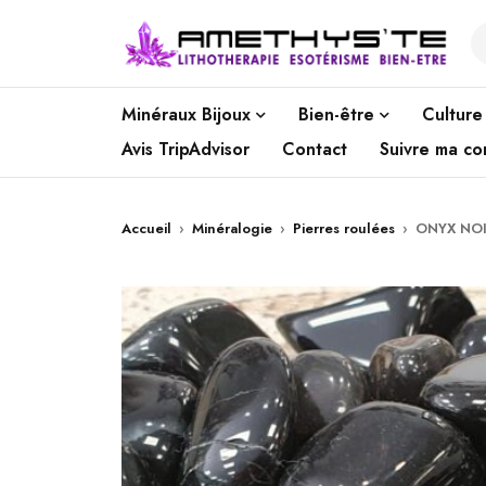
Minéraux Bijoux
Bien-être
Culture
Avis TripAdvisor
Contact
Suivre ma c
Accueil
›
Minéralogie
›
Pierres roulées
›
ONYX NOI