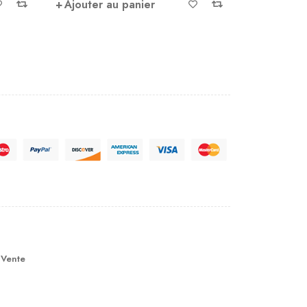
Ajouter au panier
sur
Ajou
5
 Vente