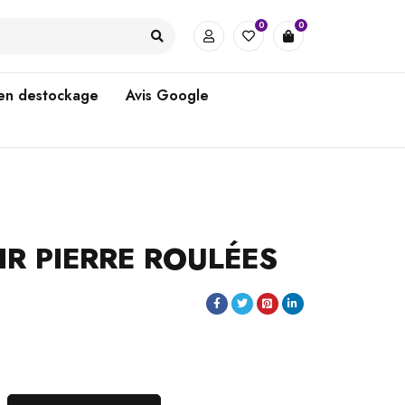
0
0
 en destockage
Avis Google
R PIERRE ROULÉES