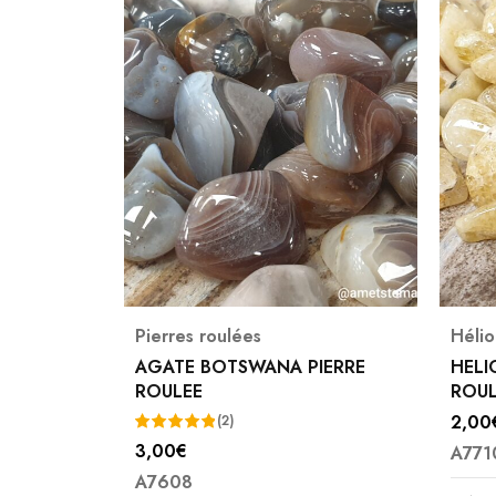
Héliodore
,
Pierres roulées
P
A PIERRE
HELIODORE ( BERYL ) PIERRE
ROULEES
2,00
€
A7710