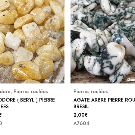
ierres roulées
Pierres roulées
AGATE ARBRE PIERRE ROULEE
JASPE LEOPARD PIERR
BRESIL
ROULEES
2,00
€
2,00
€
A7604
A7738