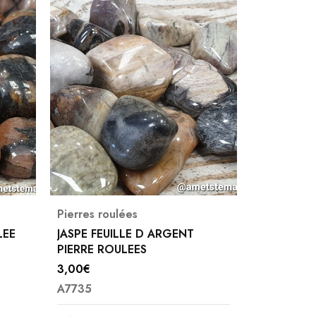
Pierres roulées
Bronzite / 
Pierres ro
LEE
JASPE FEUILLE D ARGENT
PIERRE ROULEES
BRONZITE
3,00
€
4,00
€
A7735
A7642