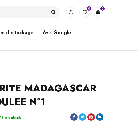
0
0
 en destockage
Avis Google
RITE MADAGASCAR
OULEE N°1
73 en stock