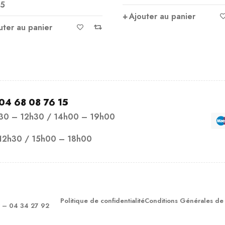
5
5
Ajouter au panier
uter au panier
04 68 08 76 15
h30 – 12h30 / 14h00 – 19h00
12h30 / 15h00 – 18h00
Politique de confidentialité
Conditions Générales de
– 04 34 27 92