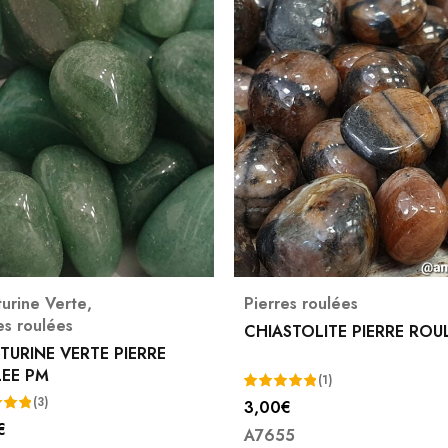
urine Verte
,
Pierres roulées
es roulées
CHIASTOLITE PIERRE ROU
TURINE VERTE PIERRE
EE PM
(1)
(3)
3,00
€
Note
5.00
€
A7655
5.00
sur 5