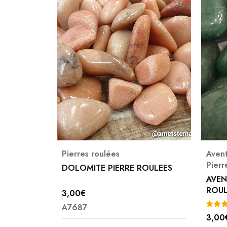
Pierres roulées
Avent
Pierr
E ROULEE
DOLOMITE PIERRE ROULEES
AVEN
ROUL
3,00
€
A7687
3,00
Note