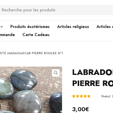
Produits ésotérismes
Articles religieux
Articles
ommande
Carte Cadeau
ITE MADAGASCAR PIERRE ROULEE N°1
LABRADO
PIERRE R
Statut:
Noté
1
5.00
3,00
€
sur 5