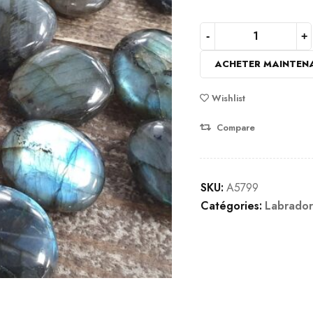
basé
sur
notation
ACHETER MAINTEN
client
Wishlist
Compare
SKU:
A5799
Catégories:
Labrador