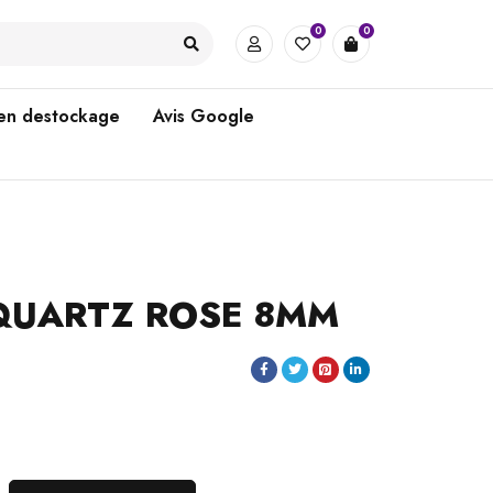
0
0
 en destockage
Avis Google
 QUARTZ ROSE 8MM