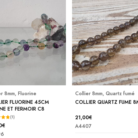
4X avec Paypal possible
ier 8mm
,
Quartz fumé
Collier 8mm
,
Shungite
LIER QUARTZ FUME 8MM
COLLIER SHUNGITE 8MM
00
€
45,00
€
07
A4549