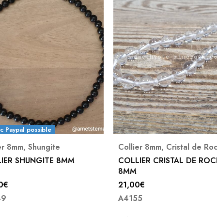
4X avec Paypal possible
er 8mm
,
Cristal de Roche
Collier 8mm
,
Oeil de fauco
IER CRISTAL DE ROCHE
COLLIER OEIL DE FAUCO
0
€
46,00
€
5
A4462