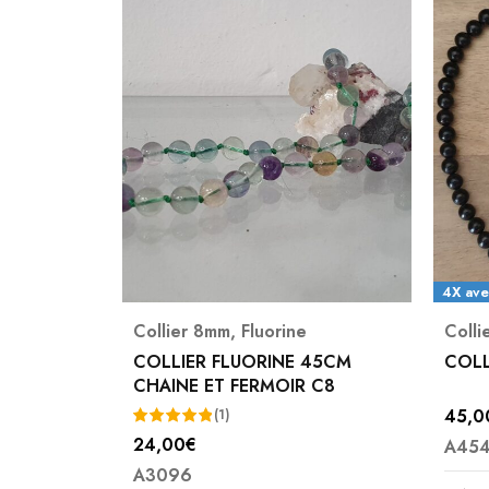
4X avec Paypal possible
Collier 8mm
,
Shungite
Colli
45CM
COLLIER SHUNGITE 8MM
COLL
 C8
8MM
45,00
€
21,0
A4549
A415