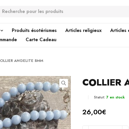
Produits ésotérismes
Articles religieux
Articles
ommande
Carte Cadeau
OLLIER ANGELITE 8MM
COLLIER 
Statut:
7 en stock
26,00
€