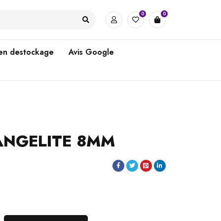
0
0
 en destockage
Avis Google
ANGELITE 8MM