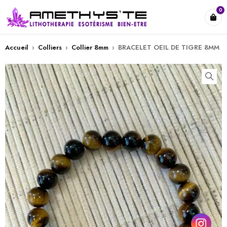
0
Accueil
›
Colliers
›
Collier 8mm
›
BRACELET OEIL DE TIGRE 8MM