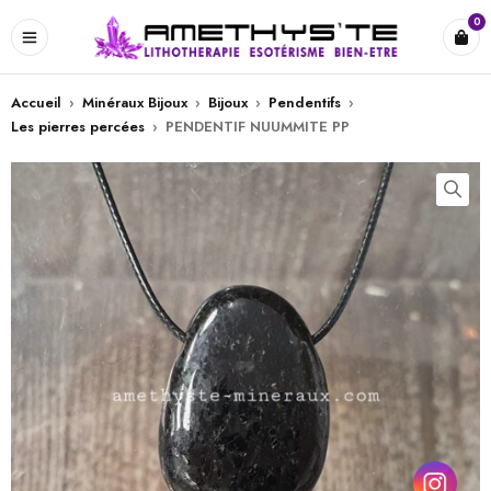
0
Accueil
›
Minéraux Bijoux
›
Bijoux
›
Pendentifs
›
Les pierres percées
›
PENDENTIF NUUMMITE PP