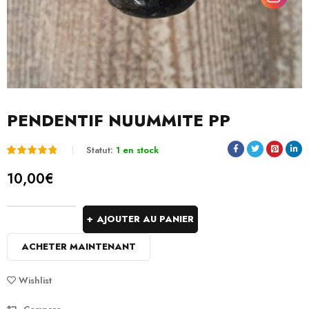
PENDENTIF NUUMMITE PP
Statut:
1 en stock
Noté
1
5.00
10,00
€
sur 5
basé
AJOUTER AU PANIER
sur
ACHETER MAINTENANT
notation
client
Wishlist