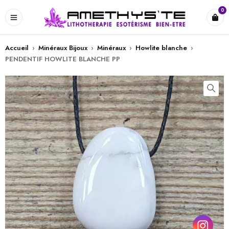
0
Accueil
›
Minéraux Bijoux
›
Minéraux
›
Howlite blanche
›
PENDENTIF HOWLITE BLANCHE PP