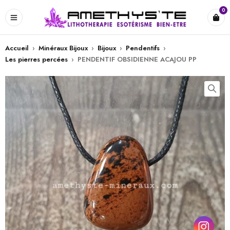
0
Accueil
›
Minéraux Bijoux
›
Bijoux
›
Pendentifs
›
Les pierres percées
›
PENDENTIF OBSIDIENNE ACAJOU PP