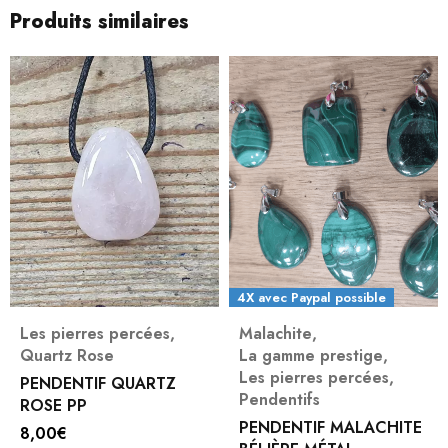
Produits similaires
4X avec Paypal possible
Les pierres percées
,
Malachite
,
Quartz Rose
La gamme prestige
,
Les pierres percées
,
PENDENTIF QUARTZ
Pendentifs
ROSE PP
PENDENTIF MALACHITE
8,00
€