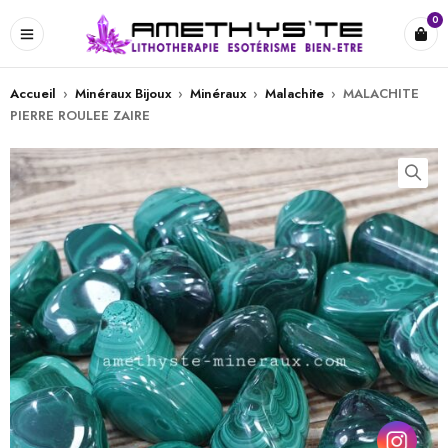
0
Accueil
›
Minéraux Bijoux
›
Minéraux
›
Malachite
›
MALACHITE
PIERRE ROULEE ZAIRE