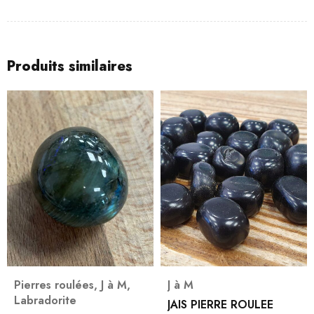
Produits similaires
Pierres roulées
,
J à M
,
J à M
Labradorite
JAIS PIERRE ROULEE