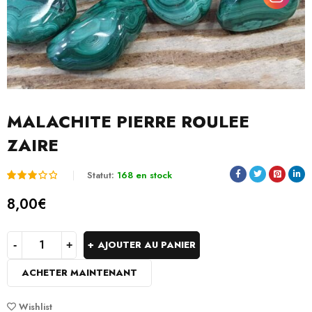
MALACHITE PIERRE ROULEE
ZAIRE
Statut:
168 en stock
Noté
1
8,00
€
3.00
sur
AJOUTER AU PANIER
5
ACHETER MAINTENANT
basé
sur
Wishlist