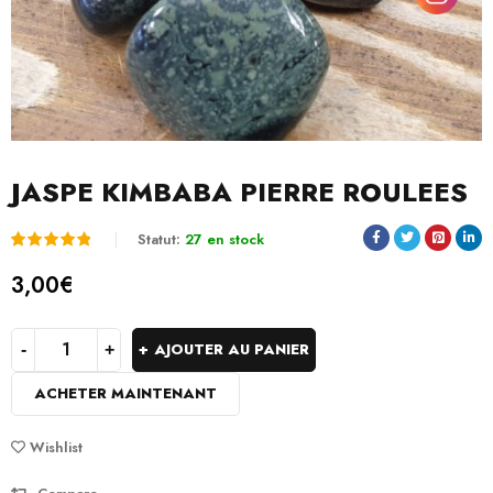
JASPE KIMBABA PIERRE ROULEES
Statut:
27 en stock
Noté
1
5.00
3,00
€
sur 5
basé
AJOUTER AU PANIER
sur
ACHETER MAINTENANT
notation
client
Wishlist