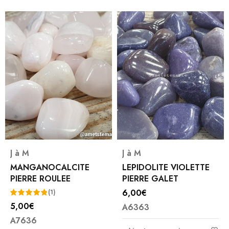
J à M
J à M
MANGANOCALCITE
LEPIDOLITE VIOLETTE
PIERRE ROULEE
PIERRE GALET
6,00
€
(1)
5,00
€
A6363
Note
5.00
A7636
sur 5