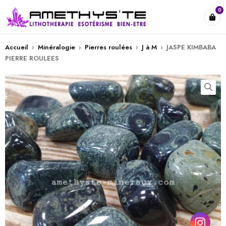
0
Accueil
›
Minéralogie
›
Pierres roulées
›
J à M
›
JASPE KIMBABA
PIERRE ROULEES