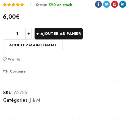
Statut:
590 en stock
Noté
1
5.00
6,00
€
sur 5
basé
AJOUTER AU PANIER
sur
ACHETER MAINTENANT
notation
client
Wishlist
Compare
SKU:
A2755
Catégories:
J à M