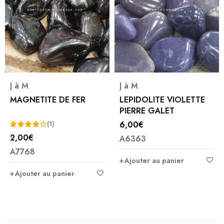
J à M
J à M
MAGNETITE DE FER
LEPIDOLITE VIOLETTE
PIERRE GALET
6,00
€
(1)
2,00
€
A6363
Note
A7768
4.00
Ajouter au panier
sur 5
Ajouter au panier