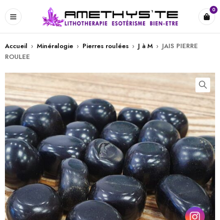
0
Accueil
›
Minéralogie
›
Pierres roulées
›
J à M
›
JAIS PIERRE
ROULEE