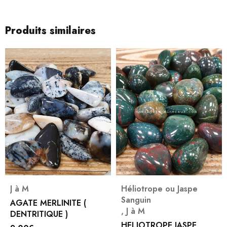
Produits similaires
J à M
Héliotrope ou Jaspe
Sanguin
AGATE MERLINITE (
,
J à M
DENTRITIQUE )
HELIOTROPE JASPE