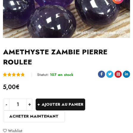
AMETHYSTE ZAMBIE PIERRE
ROULEE
Statut:
107 en stock
Noté
1
5.00
5,00
€
sur 5
basé
AJOUTER AU PANIER
sur
ACHETER MAINTENANT
notation
client
Wishlist