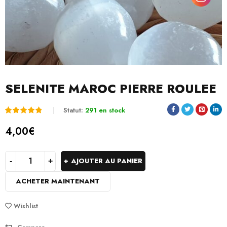
SELENITE MAROC PIERRE ROULEE
Statut:
291 en stock
Noté
2
5.00
4,00
€
sur 5
basé
AJOUTER AU PANIER
sur
ACHETER MAINTENANT
notations
client
Wishlist