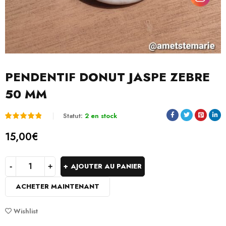
PENDENTIF DONUT JASPE ZEBRE
50 MM
Statut:
2 en stock
Noté
1
5.00
15,00
€
sur 5
basé
AJOUTER AU PANIER
sur
ACHETER MAINTENANT
notation
client
Wishlist