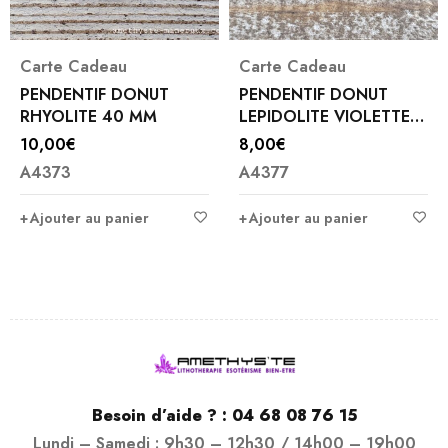
Carte Cadeau
Carte Cadeau
PENDENTIF DONUT
PENDENTIF DONUT
RHYOLITE 40 MM
LEPIDOLITE VIOLETTE
30 MM
10,00
€
8,00
€
A4373
A4377
Ajouter au panier
Ajouter au panier
Besoin d’aide ? :
04 68 08 76 15
Lundi – Samedi : 9h30 – 12h30 / 14h00 – 19h00