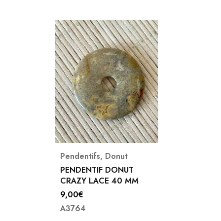
—
10€
Pendentifs
,
Donut
PENDENTIF DONUT
CRAZY LACE 40 MM
9,00
€
A3764