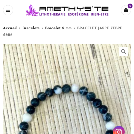
0
Accueil
›
Bracelets
›
Bracelet 6 mm
›
BRACELET JASPE ZEBRE
6MM