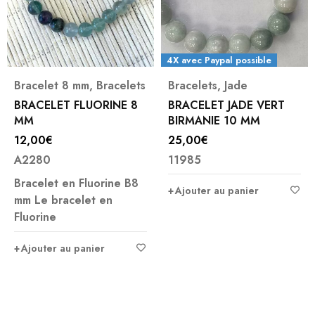
4X avec Paypal possible
Bracelets
,
Jade
Bracelet 6 mm
,
Bracelets
,
BRACELET JADE VERT
Jaspe mokaïte ou
BIRMANIE 10 MM
polychrome
25,00
€
BRACELET JASPE
11985
MOKAITE 6MM
8,00
€
Ajouter au panier
A3156
Vertus traditionnelles
du jaspe mokaïte Vitalité
et énergieOn dit
Ajouter au panier