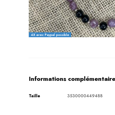
4X avec Paypal possible
Informations complémentair
Taille
3530000449488