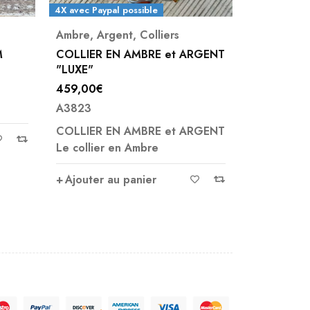
4X avec Paypal possible
Ambre
,
Argent
,
Colliers
Collier 8mm
,
Una
COLLIER EN AMBRE et ARGENT
COLLIER UNAKI
"LUXE"
459,00
€
21,00
€
A3823
A4159
COLLIER EN AMBRE et ARGENT
Ajouter au pan
Le collier en Ambre
Ajouter au panier