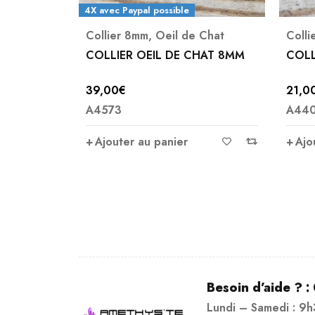
4X avec Paypal possible
che
Collier 8mm
,
Oeil de Chat
Collier 8m
HE
COLLIER OEIL DE CHAT 8MM
COLLIER 
39,00
€
21,00
€
A4573
A4407
Ajouter au panier
Ajouter a
Besoin d’aide ? :
Lundi – Samedi : 9