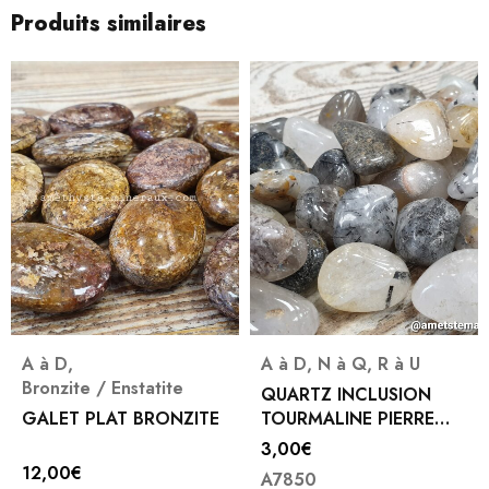
Produits similaires
A à D
,
A à D
,
N à Q
,
R à U
Bronzite / Enstatite
QUARTZ INCLUSION
GALET PLAT BRONZITE
TOURMALINE PIERRE
ROULEE
3,00
€
12,00
€
A7850