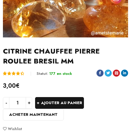
CITRINE CHAUFFEE PIERRE
ROULEE BRESIL MM
Statut:
177 en stock
Noté
2
3,00
€
4.50
sur 5
AJOUTER AU PANIER
basé
ACHETER MAINTENANT
sur
notations
Wishlist