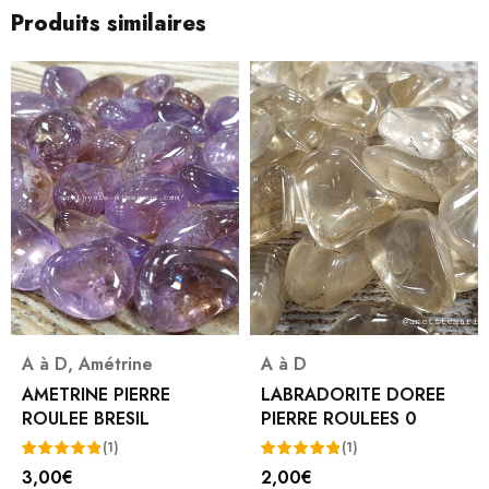
Produits similaires
A à D
A à D
,
Chalcopyrite
LABRADORITE DOREE
CHALCOPYRITE PIERRE
PIERRE ROULEES 0
ROULEE AAA
8,00
€
(1)
2,00
€
A7653
Note
5.00