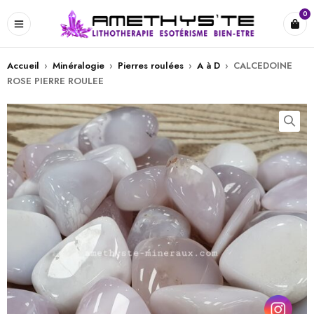
0
Accueil
›
Minéralogie
›
Pierres roulées
›
A à D
›
CALCEDOINE
ROSE PIERRE ROULEE