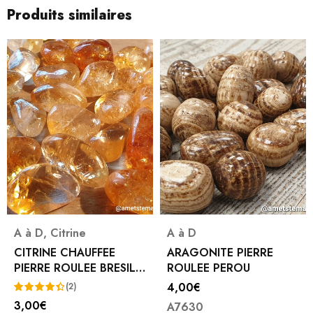
Produits similaires
A à D
,
Citrine
A à D
CITRINE CHAUFFEE
ARAGONITE PIERRE
PIERRE ROULEE BRESIL
ROULEE PEROU
MM
4,00
€
(2)
3,00
€
A7630
Note