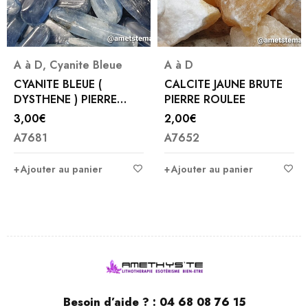
A à D
,
Cyanite Bleue
A à D
CYANITE BLEUE (
CALCITE JAUNE BRUTE
DYSTHENE ) PIERRE
PIERRE ROULEE
ROULEES
3,00
€
2,00
€
A7681
A7652
Ajouter au panier
Ajouter au panier
Besoin d’aide ? :
04 68 08 76 15