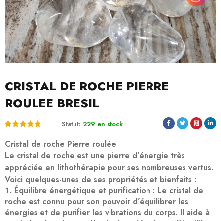
CRISTAL DE ROCHE PIERRE
ROULEE BRESIL
Statut:
229 en stock
Noté
2
5.00
Cristal de roche Pierre roulée
sur 5
Le cristal de roche est une pierre d’énergie très
appréciée en lithothérapie pour ses nombreuses vertus.
basé
Voici quelques-unes de ses propriétés et bienfaits :
sur
Équilibre énergétique et purification
: Le cristal de
notations
roche est connu pour son pouvoir d’équilibrer les
client
énergies et de purifier les vibrations du corps. Il aide à