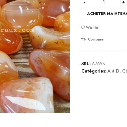
sur
notation
ACHETER MAINTEN
client
Wishlist
Compare
SKU:
A7658
Catégories:
A à D
,
Co