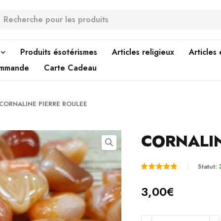
Produits ésotérismes
Articles religieux
Articles
ommande
Carte Cadeau
CORNALINE PIERRE ROULEE
CORNALIN
Statut:
Noté
1
5.00
3,00
€
sur 5
basé