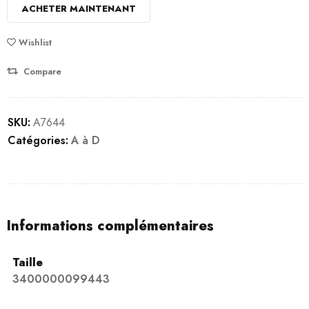
ACHETER MAINTENANT
notations
client
Wishlist
Compare
SKU:
A7644
Catégories:
A à D
Informations complémentaires
Taille
3400000099443