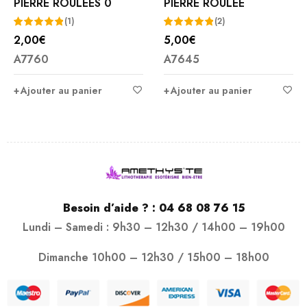
PIERRE ROULEES 0
PIERRE ROULEE
(1)
(2)
2,00
€
5,00
€
Note
5.00
Note
5.00
A7760
A7645
sur 5
sur 5
Ajouter au panier
Ajouter au panier
Besoin d’aide ? :
04 68 08 76 15
Lundi – Samedi : 9h30 – 12h30 / 14h00 – 19h00
Dimanche 10h00 – 12h30 / 15h00 – 18h00