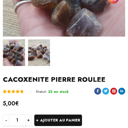
CACOXENITE PIERRE ROULEE
Statut:
23 en stock
Noté
2
5.00
5,00
€
sur 5
basé
AJOUTER AU PANIER
sur