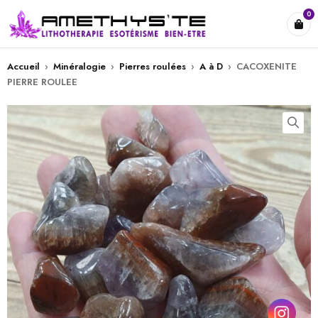
0
Accueil
›
Minéralogie
›
Pierres roulées
›
A à D
›
CACOXENITE
PIERRE ROULEE