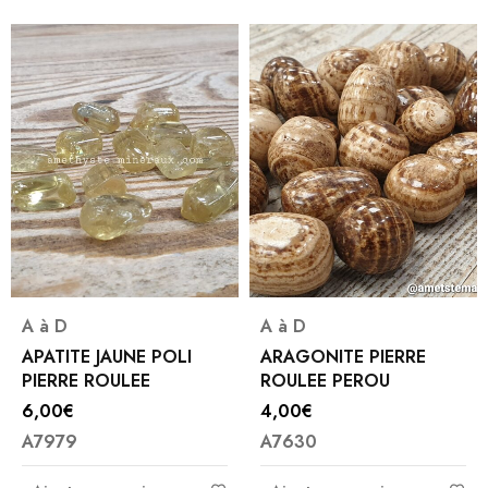
A à D
A à D
APATITE JAUNE POLI
ARAGONITE PIERRE
PIERRE ROULEE
ROULEE PEROU
6,00
€
4,00
€
A7979
A7630