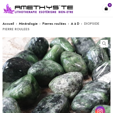
0
Accueil
›
Minéralogie
›
Pierres roulées
›
A à D
›
DIOPSIDE
PIERRE ROULEES