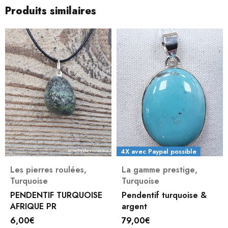
Produits similaires
4X avec Paypal possible
Les pierres roulées
,
La gamme prestige
,
Turquoise
Turquoise
PENDENTIF TURQUOISE
Pendentif turquoise &
AFRIQUE PR
argent
6,00
€
79,00
€