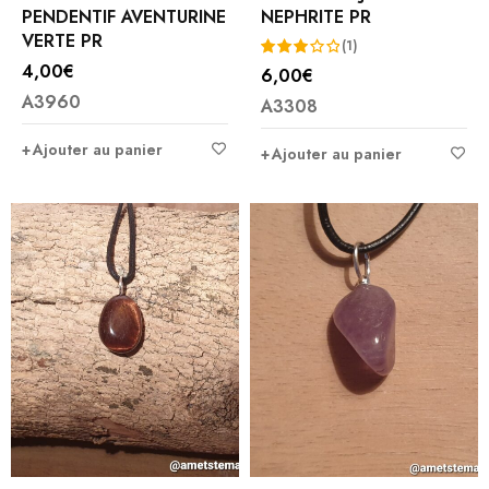
PENDENTIF AVENTURINE
NEPHRITE PR
VERTE PR
(1)
4,00
€
6,00
€
Note
A3960
A3308
3.00
sur
Ajouter au panier
Ajouter au panier
5