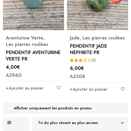
Aventurine Verte
,
Jade
,
Les pierres roulées
Les pierres roulées
PENDENTIF JADE
PENDENTIF AVENTURINE
NEPHRITE PR
VERTE PR
(1)
4,00
€
6,00
€
Note
A3960
A3308
3.00
sur
Ajouter au panier
Ajouter au panier
5
Afficher uniquement les produits en promo
Tri du plus récent au plus ancien