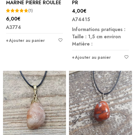
MARINE PIERRE ROULEE
PR
4,00
€
(1)
6,00
€
A74415
Note
5.00
A3774
sur 5
Informations pratiques :
Taille : 1,5 cm environ
Ajouter au panier
Matière :
Ajouter au panier