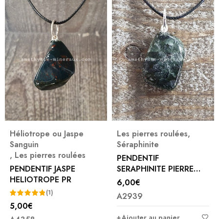
Héliotrope ou Jaspe
Les pierres roulées
,
Sanguin
Séraphinite
,
Les pierres roulées
PENDENTIF
PENDENTIF JASPE
SERAPHINITE PIERRE
HELIOTROPE PR
ROULEE
6,00
€
(1)
A2939
5,00
€
Note
5.00
Ajouter au panier
sur 5