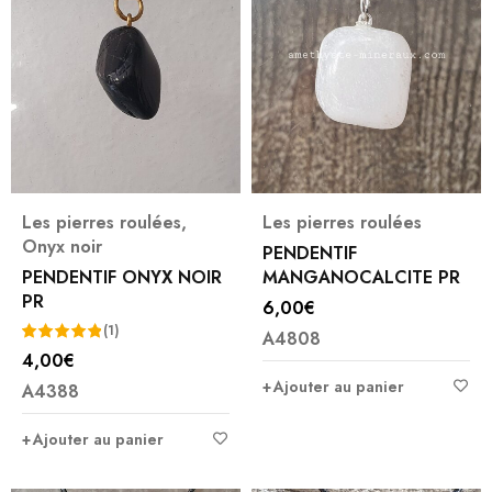
Les pierres roulées
,
Les pierres roulées
Onyx noir
PENDENTIF
PENDENTIF ONYX NOIR
MANGANOCALCITE PR
PR
6,00
€
(1)
A4808
4,00
€
Note
5.00
Ajouter au panier
A4388
sur 5
Ajouter au panier