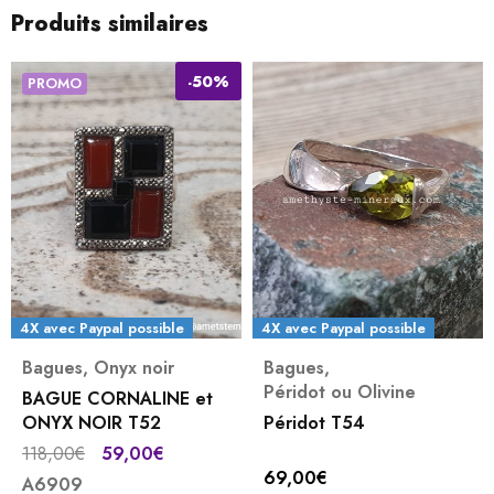
Produits similaires
-
50%
PROMO
4X avec Paypal possible
4X avec Paypal possible
Bagues
,
Onyx noir
Bagues
,
Péridot ou Olivine
BAGUE CORNALINE et
ONYX NOIR T52
Péridot T54
118,00
€
59,00
€
69,00
€
A6909