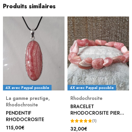
Produits similaires
4X avec Paypal possible
4X avec Paypal possible
La gamme prestige
,
Rhodochrosite
Rhodochrosite
BRACELET
PENDENTIF
RHODOCROSITE PIERRE
RHODOCROSITE
ROULEE
(1)
115,00
€
32,00
€
Note
5.00